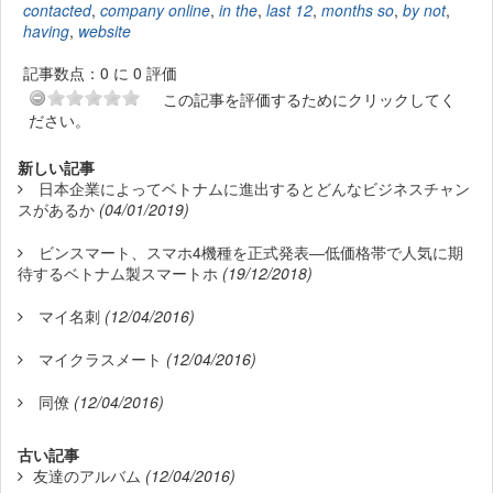
contacted
,
company online
,
in the
,
last 12
,
months so
,
by not
,
having
,
website
記事数点：0 に 0 評価
この記事を評価するためにクリックしてく
ださい。
新しい記事
日本企業によってベトナムに進出するとどんなビジネスチャン
スがあるか
(04/01/2019)
ビンスマート、スマホ4機種を正式発表―低価格帯で人気に期
待するベトナム製スマートホ
(19/12/2018)
マイ名刺
(12/04/2016)
マイクラスメート
(12/04/2016)
同僚
(12/04/2016)
古い記事
友達のアルバム
(12/04/2016)