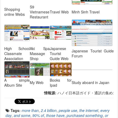
S9
Shopping
Vietnamese
Travel Web
Minh Sinh Travel
online Webs
Restaurant
High School
Aki Spa
Japanese
Japanese Tourist Guide
Classmate
Massage
Tourist
Forum
Association
Shop
Guide Web
A simple
Books for
My Web
Study aboard in Japan
Album Site
Ipad
情報源:
ハノイ日本語ガイド・通訳の集め:
Tags:
more than
,
2.4 billion
,
people use
,
the internet
,
every
day
,
and some
,
90% of
,
those have
,
purchased something
,
or