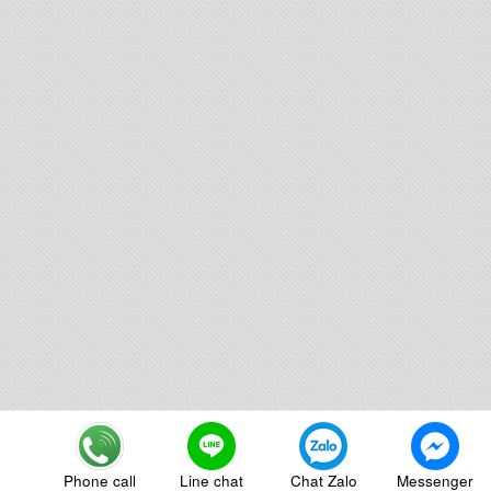
Phone call
Line chat
Chat Zalo
Messenger