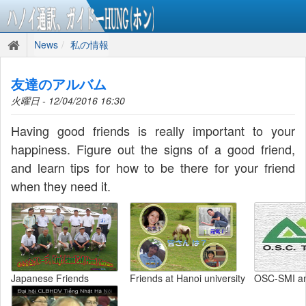
News
私の情報
友達のアルバム
火曜日 - 12/04/2016 16:30
Having good friends is really important to your
happiness. Figure out the signs of a good friend,
and learn tips for how to be there for your friend
when they need it.
Japanese Friends
Friends at Hanoi university
OSC-SMI a