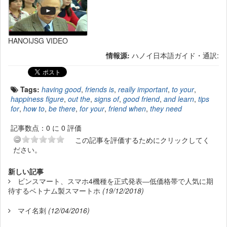
HANOIJSG VIDEO
情報源:
ハノイ日本語ガイド・通訳:
Tags:
having good
,
friends is
,
really important
,
to your
,
happiness figure
,
out the
,
signs of
,
good friend
,
and learn
,
tips
for
,
how to
,
be there
,
for your
,
friend when
,
they need
記事数点：0 に 0 評価
この記事を評価するためにクリックしてく
ださい。
新しい記事
ビンスマート、スマホ4機種を正式発表―低価格帯で人気に期
待するベトナム製スマートホ
(19/12/2018)
マイ名刺
(12/04/2016)