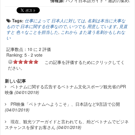
情報源:
ハノイ日本語ガイド・通訳の集め:
Tags:
仕事によって 日本人に対しては
,
名刺は本当に大事な
もので 日本に関する仕事なので
,
いつでも 用意しています
,
見直
すと 色々なことを担当した
,
これから また違う名刺かもしれな
い
記事数点：10 に 2 評価
Ranking:
5
-
2
vote
この記事を評価するためにクリックしてく
ださい。
新しい記事
ベトナムに関する広告するベトナム文化スポーツ観光省のPR
映像
(04/01/2019)
PR映像「ベトナムへようこそ」、日本語など9言語で公開
(04/01/2019)
現在、観光ツアーガイドと言われても、殆どベトナムでビジネ
スチャンスを探すお客さん
(04/01/2019)