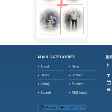
MAIN CATEGORIES
接
About
News
Users
Contact
Voting
Banners
Search
RSS-feeds
QR-code
オンライン: 47