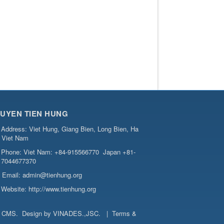
UYEN TIEN HUNG
Address:
Viet Hung, Giang Bien, Long Bien, Ha
, Viet Nam
Phone:
Viet Nam: +84-915566770
Japan +81-
7044677370
Email:
admin@tienhung.org
Website:
http://www.tienhung.org
t CMS
.
Design by
VINADES.,JSC
.
|
Terms &