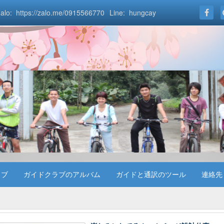
alo: https://zalo.me/0915566770
Line: hungcay
ラブ
ガイドクラブのアルバム
ガイドと通訳のツール
連絡先