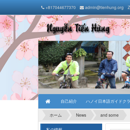
+817044677370
admin@tienhung.org
Z
自己紹介
ハノイ日本語ガイドク
ホーム
News
and some
私の情報