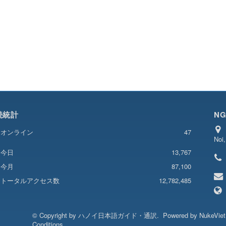
続統計
NG
オンライン
47
Noi
13,767
今日
今月
87,100
トータルアクセス数
12,782,485
© Copyright by
ハノイ日本語ガイド・通訳
.
Powered by
NukeVie
Conditions