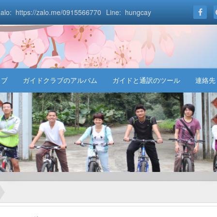
alo: https://zalo.me/0915566770
Line: hungcay
ラブ
ガイドクラブのアルバム
ガイドと通訳のツール
連絡先