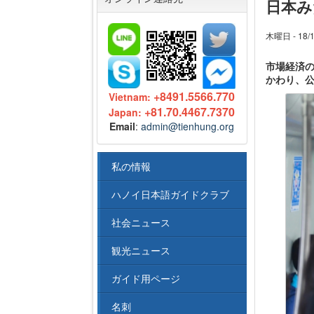
日本み
木曜日 - 18/1
市場経済の
かわり、
+8491.5566.770
Vietnam:
+81.70.4467.7370
Japan:
Email
:
admin@tienhung.org
私の情報
ハノイ日本語ガイドクラブ
社会ニュース
観光ニュース
ガイド用ページ
名刺