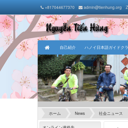
+817044677370
admin@tienhung.org
Z
自己紹介
ハノイ日本語ガイドク
ホーム
News
社会ニュース
オンライン連絡先