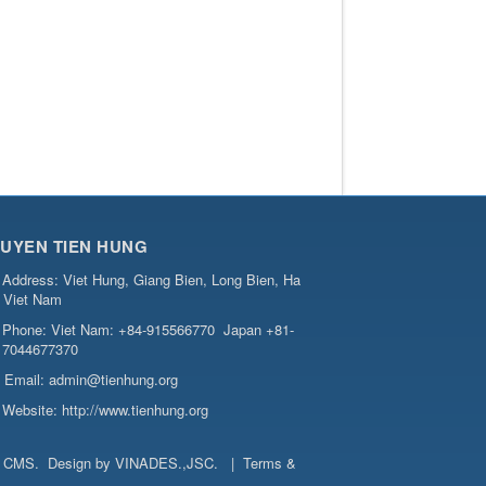
UYEN TIEN HUNG
Address:
Viet Hung, Giang Bien, Long Bien, Ha
, Viet Nam
Phone:
Viet Nam: +84-915566770
Japan +81-
7044677370
Email:
admin@tienhung.org
Website:
http://www.tienhung.org
t CMS
.
Design by
VINADES.,JSC
.
|
Terms &