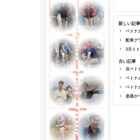
新しい記
ベトナ
配車グ
3月１
古い記事
在ベト
ベトナ
ベトナ
楽器が