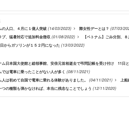
事
(14/03/2023)
(07/03/20
ムの人口、４月に１億人突破
際女性デーとは？
(01/08/2022)
ラブ、猛暑対応で追加料金徴収
【ベトナム】ごみ分別、８
(13/03/2022)
１日からガソリンが１５２円になった
ナム日本国大使館と総領事館、安倍元首相逝去で弔問記帳を受け付け 11日と
(08/11/2021)
ムでは電車に乗ったことがない人が多く
(04/11/2021)
ム人は初めて自国で電車に乗れる体験がありました。
上船
(12/11/2020)
一つの種類も弾かなければ、本当に残念なことでしょう