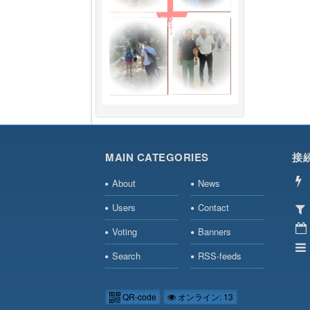
MAIN CATEGORIES
接
About
News
Users
Contact
Voting
Banners
Search
RSS-feeds
QR-code
オンライン: 13