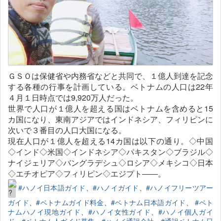
ＧＳＯは保健省や内務省などと共同で、１億人到達を記念
する各種の行事を計画している。ベトナムの人口は22年
４月１日時点では9,920万人だった。
世界で人口が１億人を超える国はベトナムを含めると15
カ国になり、東南アジアではインドネシア、フィリピンに
次いで３番目の人口大国になる。
現在人口が１億人を超える14カ国は以下の通り。◇中国
◇インド◇米国◇インドネシア◇パキスタン◇ブラジル◇
ナイジェリア◇バングラデシュ◇ロシア◇メキシコ◇日本
◇エチオピア◇フィリピン◇エジプト――。
#ハノイ日本語ガイド
、
#ハノイガイド
、
#ハノイフリーツアー
ガイド
、
#ベトナムガイド料金
、
#ベトナム日本語ガイド
、
#ベト
ナムハノイ現地ガイド
、
#ハノイ女性ガイド
、
#ハノイ個人ガイ
ド
、
#ベトナム人ガイド募集
、
#ハノイ通訳会社
、
#通訳ベトナム日