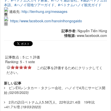
本語
、
#ハノイ現地ツアーガイド
、
#ベトナムハノイ観光ガイド
連絡先:
http://tienhung.org/messages
https://www.facebook.com/hanoinihongogaido
記事作者:
Nguyễn Tiến Hùng
情報源:
www.facebook.com
記事数点：5 に 1 評価
Ranking:
5
-
1
vote
この記事を評価するためにクリックしてく
ださい。
新しい記事
ビンEVレンタカー・タクシー会社、ハノイで4月にサービス開
始
(02/05/2023)
2月の訪日ベトナム人5.58万人、22年比21.4倍 19年比
+41.7％増
(19/03/2023)