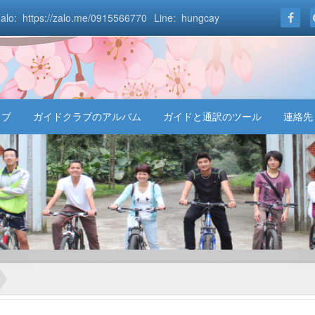
alo: https://zalo.me/0915566770
Line: hungcay
ラブ
ガイドクラブのアルバム
ガイドと通訳のツール
連絡先