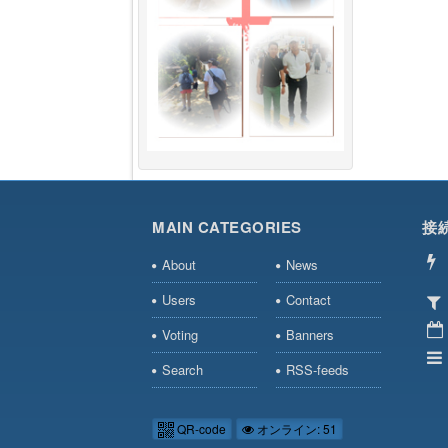
MAIN CATEGORIES
接
About
News
Users
Contact
Voting
Banners
Search
RSS-feeds
QR-code
オンライン: 51