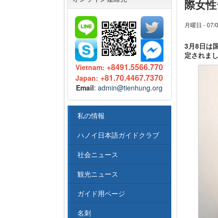
際女性
月曜日 - 07/0
3月8日は
定されま
+8491.5566.770
Vietnam:
+81.70.4467.7370
Japan:
Email
:
admin@tienhung.org
私の情報
ハノイ日本語ガイドクラブ
社会ニュース
観光ニュース
ガイド用ページ
名刺