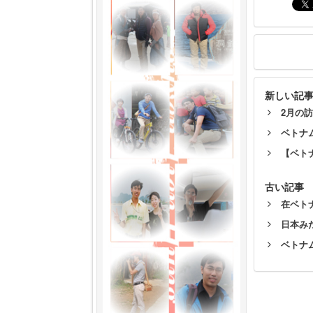
新しい記
2月の訪
ベトナ
【ベト
古い記事
在ベト
日本み
ベトナ