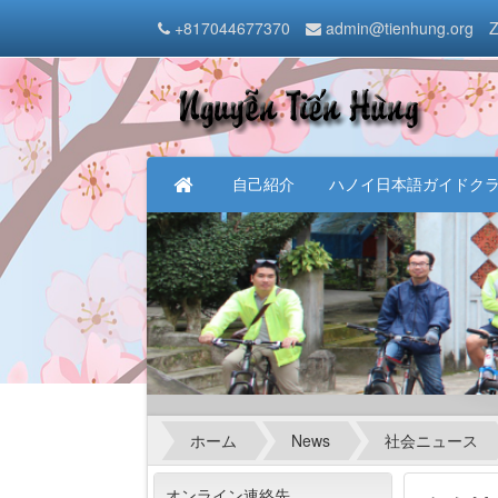
+817044677370
admin@tienhung.org
Z
自己紹介
ハノイ日本語ガイドク
ホーム
News
社会ニュース
オンライン連絡先