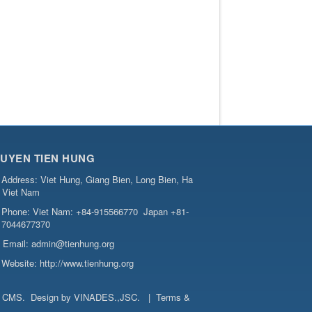
UYEN TIEN HUNG
Address:
Viet Hung, Giang Bien, Long Bien, Ha
, Viet Nam
Phone:
Viet Nam: +84-915566770
Japan +81-
7044677370
Email:
admin@tienhung.org
Website:
http://www.tienhung.org
t CMS
.
Design by
VINADES.,JSC
.
|
Terms &