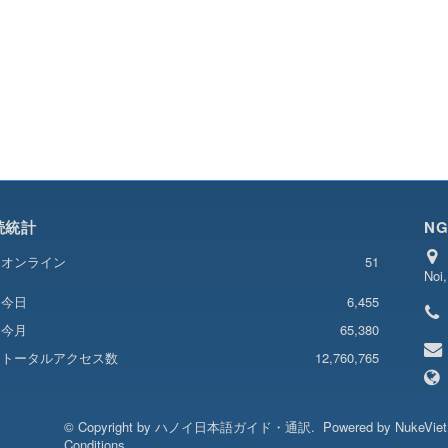
続統計
NG
オンライン
51
Noi
6,455
今日
今月
65,380
トータルアクセス数
12,760,765
© Copyright by
ハノイ日本語ガイド・通訳
.
Powered by
NukeVie
Conditions