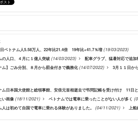
事
(19/03/2023)
日ベトナム人5.58万人、22年比21.4倍 19年比+41.7％増
(14/03/2023)
ムの人口、４月に１億人突破
配車グラブ、猛暑対応で追加
(14/07/2022)
ナム】ごみ分別、８月から罰金付きで義務化
3月１１日か
ナム日本国大使館と総領事館、安倍元首相逝去で弔問記帳を受け付け 11日と
(18/11/2021)
(
たい画像
ベトナムでは電車に乗ったことがない人が多く
(04/11/2021)
ム人は初めて自国で電車に乗れる体験がありました。
上船