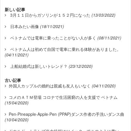
新しい記事
3月１１日からガソリンが１５２円になった
(13/03/2022)
日本みたい画像
(18/11/2021)
ベトナムでは電車に乗ったことがない人が多く
(08/11/2021)
ベトナム人は初めて自国で電車に乗れる体験がありました。
(04/11/2021)
上船結婚式は新しいトレンド？
(23/12/2020)
古い記事
外国人カップルの婚約は親戚も友人もいなく
(04/11/2020)
コメのＡＴＭ登場 コロナで生活困窮の人を支援で ベトナム
(15/04/2020)
Pen-Pineapple-Apple-Pen (PPAP)ダンス作者の手洗いダンス曲
(10/04/2020)