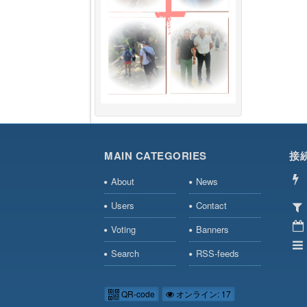
MAIN CATEGORIES
接
About
News
Users
Contact
Voting
Banners
Search
RSS-feeds
QR-code
オンライン: 17