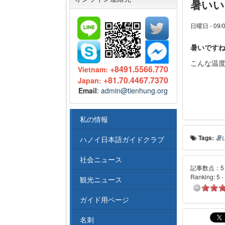
暑いい
日曜日 - 09/0
暑いです
こんな温
+8491.5566.770
Vietnam:
+81.70.4467.7370
Japan:
Email
:
admin@tienhung.org
私の情報
Tags:
暑
ハノイ日本語ガイドクラブ
社会ニュース
記事数点：5 
Ranking:
5
-
観光ニュース
ガイド用ページ
名刺