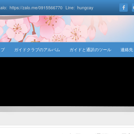
alo: https://zalo.me/0915566770
Line: hungcay
ラブ
ガイドクラブのアルバム
ガイドと通訳のツール
連絡先