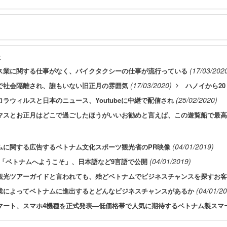
事
(17/03/202
ス業に関する仕事がなく、バイクタクシーの仕事が流行っている
(17/03/2020)
で社会隔離され、誰もいない旧正月の雰囲気
ハノイから20
(25/02/2020)
ロラウィルスと日本のニュース、Youtubeに中継で配信され
マスとお正月はどこで過ごしたほうがいいお勧めと言えば、この遊覧船で最高
(04/01/2019)
ムに関する広告するベトナム文化スポーツ観光省のPR映像
(04/01/2019)
像「ベトナムへようこそ」、日本語など9言語で公開
観光ツアーガイドと言われても、殆どベトナムでビジネスチャンスを探すお客
(04/01/2
業によってベトナムに進出するとどんなビジネスチャンスがあるか
マート、スマホ4機種を正式発表―低価格帯で人気に期待するベトナム製スマ