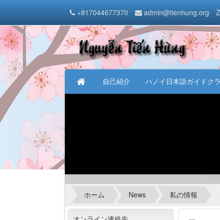
+817044677370
admin@tienhung.org
Z
自己紹介
ハノイ日本語ガイドク
ホーム
News
私の情報
オンライン連絡先