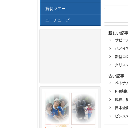
貸切ツアー
ユーチューブ
新しい記
サビー
ハノイ
新型コ
クリス
古い記事
ベトナ
PR映
現在、
日本企
ビンス