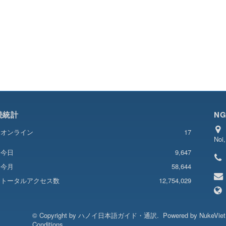
続統計
NG
オンライン
17
Noi
9,647
今日
今月
58,644
トータルアクセス数
12,754,029
© Copyright by
ハノイ日本語ガイド・通訳
.
Powered by
NukeVie
Conditions