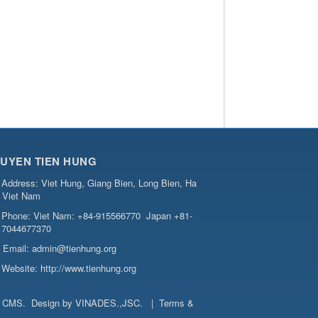
UYEN TIEN HUNG
Address:
Viet Hung, Giang Bien, Long Bien, Ha
, Viet Nam
Phone:
Viet Nam: +84-915566770
Japan +81-
7044677370
Email:
admin@tienhung.org
Website:
http://www.tienhung.org
t CMS
.
Design by
VINADES.,JSC
.
|
Terms &