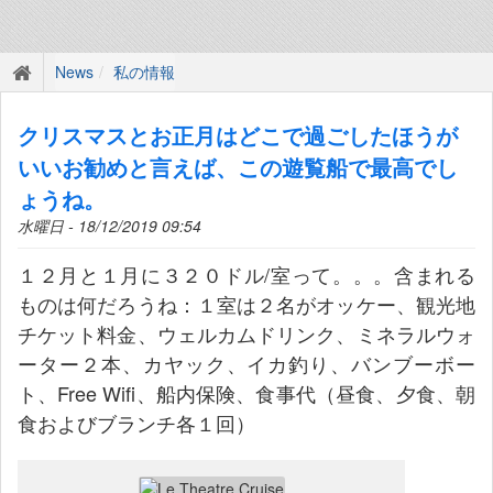
News
私の情報
クリスマスとお正月はどこで過ごしたほうが
いいお勧めと言えば、この遊覧船で最高でし
ょうね。
水曜日 - 18/12/2019 09:54
１２月と１月に３２０ドル/室って。。。含まれる
ものは何だろうね：１室は２名がオッケー、観光地
チケット料金、ウェルカムドリンク、ミネラルウォ
ーター２本、カヤック、イカ釣り、バンブーボー
ト、Free Wifi、船内保険、食事代（昼食、夕食、朝
食およびブランチ各１回）