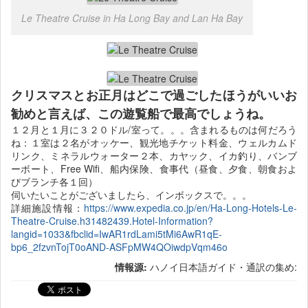
Le Theatre Cruise in Ha Long Bay and Lan Ha Bay
クリスマスとお正月はどこで過ごしたほうがいいお
勧めと言えば、この遊覧船で最高でしょうね。
１２月と１月に３２０ドル/室って。。。含まれるものは何だろう
ね：１室は２名がオッケー、観光地チケット料金、ウェルカムド
リンク、ミネラルウォーター２本、カヤック、イカ釣り、バンブ
ーボート、Free Wifi、船内保険、食事代（昼食、夕食、朝食およ
びブランチ各１回）
伺いたいことがございましたら、インボックスで。。。
詳細施設情報：
https://www.expedia.co.jp/en/Ha-Long-Hotels-Le-
Theatre-Cruise.h31482439.Hotel-Information?
langid=1033&fbclid=IwAR1rdLami5tMi6AwR1qE-
bp6_2fzvnTojT0oAND-ASFpMW4QOiwdpVqm46o
情報源:
ハノイ日本語ガイド・通訳の集め: