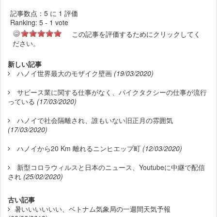
記事数点：5 に 1 評価
Ranking:
5
-
1
vote
この記事を評価するためにクリックしてく
ださい。
新しい記事
ハノイ世界最大のモザイク壁画
(19/03/2020)
サビース業に関する仕事がなく、バイクタクシーの仕事が流行
っている
(17/03/2020)
ハノイで社会隔離され、誰もいない旧正月の雰囲気
(17/03/2020)
ハノイから20 Km 離れるニンヒエップ町
(12/03/2020)
新型コロラウィルスと日本のニュース、Youtubeに中継で配信
され
(25/02/2020)
古い記事
暑いいいいいい、ベトナム気象局の一週間天気予報