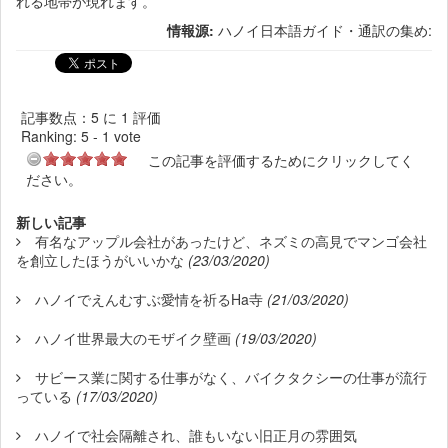
れる地帯が現れます。
情報源:
ハノイ日本語ガイド・通訳の集め:
記事数点：5 に 1 評価
Ranking:
5
-
1
vote
この記事を評価するためにクリックしてく
ださい。
新しい記事
有名なアップル会社があったけど、ネズミの高見でマンゴ会社
を創立したほうがいいかな
(23/03/2020)
ハノイでえんむすぶ愛情を祈るHa寺
(21/03/2020)
ハノイ世界最大のモザイク壁画
(19/03/2020)
サビース業に関する仕事がなく、バイクタクシーの仕事が流行
っている
(17/03/2020)
ハノイで社会隔離され、誰もいない旧正月の雰囲気