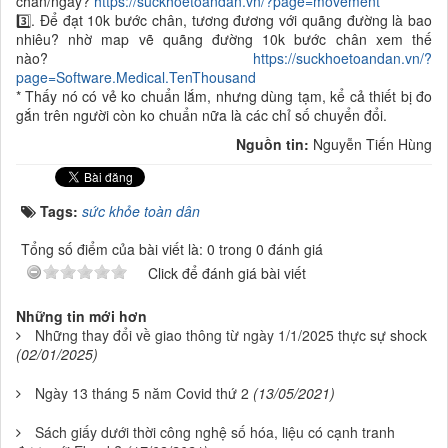
chân/ngày?
https://suckhoetoandan.vn/?page=movement
3️⃣. Để đạt 10k bước chân, tương đương với quãng đường là bao
nhiêu? nhờ map vẽ quãng đường 10k bước chân xem thế
nào?
https://suckhoetoandan.vn/?
page=Software.Medical.TenThousand
* Thấy nó có vẻ ko chuẩn lắm, nhưng dùng tạm, kể cả thiết bị đo
gắn trên người còn ko chuẩn nữa là các chỉ số chuyển đổi.
Nguồn tin:
Nguyễn Tiến Hùng
Tags:
sức khỏe toàn dân
Tổng số điểm của bài viết là: 0 trong 0 đánh giá
Click để đánh giá bài viết
Những tin mới hơn
Những thay đổi về giao thông từ ngày 1/1/2025 thực sự shock
(02/01/2025)
Ngày 13 tháng 5 năm Covid thứ 2
(13/05/2021)
Sách giấy dưới thời công nghệ số hóa, liệu có cạnh tranh