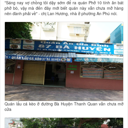
"Sáng nay vợ chồng tôi dậy sớm để ra quán Phở 10 tính ăn bát
phở bò, vậy mà đến đây mới biết quán này vẫn chưa mở hàng
nên đành phải về" - chị Lan Hương, nhà ở phường An Phú nói.
Quán lẩu cá kèo ở đường Bà Huyện Thanh Quan vẫn chưa mở
cửa