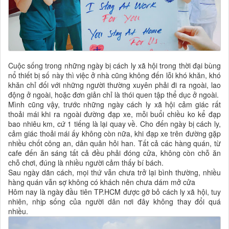
Cuộc sống trong những ngày bị cách ly xã hội trong thời đại bùng
nổ thiết bị số này thì việc ở nhà cũng không đến lỗi khó khăn, khó
khăn chỉ đối với những người thường xuyên phải đi ra ngoài, lao
động ở ngoài, hoặc đơn giản chỉ là thói quen tập thể dục ở ngoài.
Mình cũng vậy, trước những ngày cách ly xã hội cảm giác rất
thoải mái khi ra ngoài đường đạp xe, mỗi buổi chiều ko kể đạp
bao nhiêu km, cứ 1 tiếng là lại quay về. Cho đến ngày bị cách ly,
cảm giác thoải mái ấy không còn nữa, khi đạp xe trên đường gặp
nhiều chốt công an, dân quân hỏi han. Tất cả các hàng quán, từ
cafe đến ăn sáng tất cả đều phải đóng cửa, không còn chỗ ăn
chỗ chơi, đúng là nhiều người cảm thấy bí bách.
Sau ngày dãn cách, mọi thứ vẫn chưa trở lại bình thường, nhiều
hàng quán vẫn sợ không có khách nên chưa dám mở cửa
Hôm nay là ngày đầu tiên TP.HCM được gỡ bỏ cách ly xã hội, tuy
nhiên, nhịp sống của người dân nơi đây không thay đổi quá
nhiều.