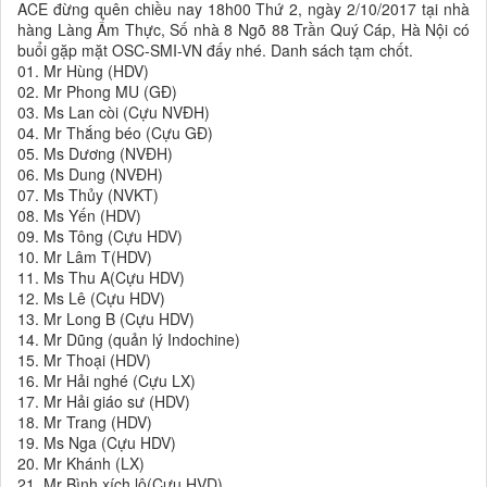
ACE đừng quên chiều nay 18h00 Thứ 2, ngày 2/10/2017 tại nhà
hàng Làng Ẩm Thực, Số nhà 8 Ngõ 88 Trần Quý Cáp, Hà Nội có
buổi gặp mặt OSC-SMI-VN đấy nhé. Danh sách tạm chốt.
01. Mr Hùng (HDV)
02. Mr Phong MU (GĐ)
03. Ms Lan còi (Cựu NVĐH)
04. Mr Thắng béo (Cựu GĐ)
05. Ms Dương (NVĐH)
06. Ms Dung (NVĐH)
07. Ms Thủy (NVKT)
08. Ms Yến (HDV)
09. Ms Tông (Cựu HDV)
10. Mr Lâm T(HDV)
11. Ms Thu A(Cựu HDV)
12. Ms Lê (Cựu HDV)
13. Mr Long B (Cựu HDV)
14. Mr Dũng (quản lý Indochine)
15. Mr Thoại (HDV)
16. Mr Hải nghé (Cựu LX)
17. Mr Hải giáo sư (HDV)
18. Mr Trang (HDV)
19. Ms Nga (Cựu HDV)
20. Mr Khánh (LX)
21. Mr Bình xích lô(Cựu HVD)