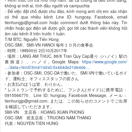
- Hình thức chi trả như mọi năm: tất cả chúng ta đều bình đẳng,
không ai mời ai, tính đầu người và campuchia
- Để việc đặt chỗ được chu đáo, kính mong anh chị em xác nhận
có thể qua nhiều kênh Line ID: hungcay, Facebook, email
tienhungjp@gmail.com hoặc comment dưới thông báo này. Tin
nhắn hoặc gọi điện sẽ được gửi, gọi tới các thành viên không hồi
âm các kênh ở trên trước 1 tuần.
T/M BTC: Nguyễn Tiến Hùng
OSC-SMI、SMI-VN HANOI 毎年１０月の食事会
- 時間：18時00分 2日10月2017年
- 場所：LANG AM THUC, 88/8 Tran Quy Cap通り（ハノイ）駅の
裏側道）、ハノイ, Google Maps:
https://www.google.com/
…/data=!4m5!3m4!1s0x0:0x464de21de4de…
- 参加者：OSC-SMI, OSC-DAで働いた、SMI-VNで働いているガイ
ド、運転士、オフィススタッフの皆さん
- お支払のほうは皆、わりかん。
* レストランで予約するために、フンさん(ガイド)に携帯電話：
0915566770、Line ID: hungcay, Facebook Message, メール：
tienhungjp@gmail.com, または、この知らせのコメントでご出席
を確認していただきます。
SMI-VN 支店長：HOANG XUAN PHONG
OSC-SMI 前支店長：TRUONG NAM THANG
代表：NGUYEN TIEN HUNG