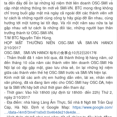
ta đến đây để ôn lại những kỷ niệm thời liên doanh OSC-SMI và
cập nhật những thông tin mới về SMI-VN. BTC mong rằng không
chỉ trong buổi gặp mặt mà ngày cả ngoài đời các thành viên với
tư cách là những người cùng công ty hãy giúp đỡ lẫn nhau, cùng
hướng tới một tương lai tốt đẹp. Và rồi một năm sau nữa ta lại
gặp nhau với tư cách là những đối tác, những người bạn thân
trưởng thành từ OSC-SMI-VN.
T/M BTC Nguyễn Tiến Hùng.
HỌP MẶT THƯỜNG NIÊN OSC-SMI VÀ SMI-VN HANOI
2/10/2017
OSC-SMI、SMI-VN HANOI 毎年の食事会10月2日2017年
- Thấm thoắt đã 1 năm trôi qua, đã thành thông lệ hàng năm, cứ
đến tháng 10 của năm các thành viên liên doanh OSC-SMI Hà
Nội lại có dịp gặp mặt, giao lưu chia sẻ, ôn lại những kỷ niệm
giữa các thành viên thế hệ OSC-SMI trước và SMI-VN hiện tại.
Kính mời tất các anh chị em hướng dẫn viên, lái xe, nhân viên
văn phòng, đã và đang làm việc cho OSC-SMI hay OSC-DA, hiện
tại là SMI-VN hãy bớt chút thời gian đến tham dự.
- Thời gian: Vào hồi 18h00 (dự định từ 18h00- đến 22h) Thứ 2,
ngày 2/10/2017
- Địa điểm: nhà hàng Làng Ẩm Thực, Số nhà 8 Ngõ 88 Trần Quý
Cáp, Hà Nội. Định vị Google Map:
https://www.google.com/
…/data=!4m5!3m4!1s0x0:0x464de21de4de…