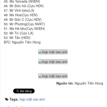
45. Ms Yamada (NVĐH)
46. Mr Đức hói (Cựu HDV)
47. Mr Vinh béo(LX)
48. Ms Hoa(Cựu HDV)
49. Mr Đức C (Cựu HDV)
50. Mr Phương(Cựu NVKT)
51. Ms Hà kều(Cựu NVĐH)
52. Mr Trí (Cựu LX)
53. Mr Tân (HDV)
BTC: Nguyễn Tiến Hùng
Nguồn tin:
Nguyễn Tiến Hùng
Tags:
họp mặt osc-smi