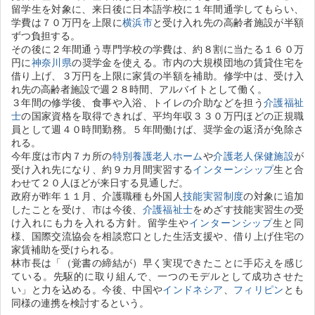
留学生を対象に、来日後に日本語学校に１年間通学してもらい、
学費は７０万円を上限に
横浜市
と受け入れ先の高齢者施設が半額
ずつ負担する。
その後に２年間通う専門学校の学費は、約８割に当たる１６０万
円に
神奈川県
の奨学金を使える。市内の大規模団地の賃貸住宅を
借り上げ、３万円を上限に家賃の半額を補助。修学中は、受け入
れ先の高齢者施設で週２８時間、アルバイトとして働く。
３年間の修学後、食事や入浴、トイレの介助などを担う
介護福祉
士
の国家資格を取得できれば、平均年収３３０万円ほどの正規職
員として週４０時間勤務。５年間働けば、奨学金の返済が免除さ
れる。
今年度は市内７カ所の
特別養護老人ホーム
や
介護老人保健施設
が
受け入れ先になり、約９カ月間実習する
インターンシップ
生と合
わせて２０人ほどが来日する見通しだ。
政府が昨年１１月、介護職種も外国人
技能実習制度
の対象に追加
したことを受け、市は今後、
介護福祉士
をめざす技能実習生の受
け入れにも力を入れる方針。留学生や
インターンシップ
生と同
様、国際交流協会を相談窓口とした生活支援や、借り上げ住宅の
家賃補助を受けられる。
林市長は「（覚書の締結が）早く実現できたことに手応えを感じ
ている。先駆的に取り組んで、一つのモデルとして成功させた
い」と力を込める。今後、中国や
インドネシア
、
フィリピン
とも
同様の連携を検討するという。