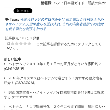
情報源:
ハノイ日本語ガイド・通訳の集め:
Tags:
介護人材不足の本格化を受け 横浜市は介護福祉士をめ
ざすベトナム人留学生らを受け入れ
,
市内の高齢者施設での就労
を促す新たな制度を始める
記事数点：0 に 0 評価
この記事を評価するためにクリックしてく
ださい。
新しい記事
ベトナムで２０１９年１月１日のお正月がどういう雰囲気？
(02/01/2019)
2018年クリスマスはベトナムで過ごそう！おすすめ観光地も
紹介！
(25/12/2018)
関西国際空港～ハノイ・ノイバイ国際空港線を11月8日に就航
する
(21/12/2018)
ベトナム、Ｆ１で観光強化 ２０年に公道で開催 雇用拡大や