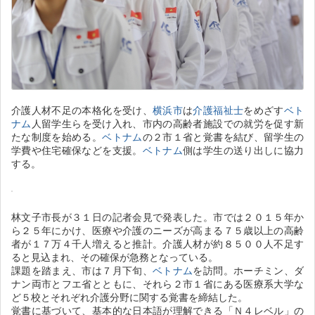
介護人材不足の本格化を受け、
横浜市
は
介護福祉士
をめざす
ベト
ナム
人留学生らを受け入れ、市内の高齢者施設での就労を促す新
たな制度を始める。
ベトナム
の２市１省と覚書を結び、留学生の
学費や住宅確保などを支援。
ベトナム
側は学生の送り出しに協力
する。
林文子市長が３１日の記者会見で発表した。市では２０１５年か
ら２５年にかけ、医療や介護のニーズが高まる７５歳以上の高齢
者が１７万４千人増えると推計。介護人材が約８５００人不足す
ると見込まれ、その確保が急務となっている。
課題を踏まえ、市は７月下旬、
ベトナム
を訪問。ホーチミン、ダ
ナン両市とフエ省とともに、それら２市１省にある医療系大学な
ど５校とそれぞれ介護分野に関する覚書を締結した。
覚書に基づいて、基本的な日本語が理解できる「Ｎ４レベル」の