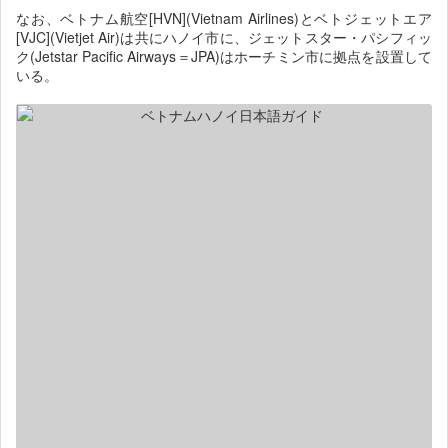
なお、ベトナム航空[HVN](Vietnam Airlines)とベトジェットエア
[VJC](Vietjet Air)は共にハノイ市に、ジェットスター・パシフィッ
ク(Jetstar Pacific Airways＝JPA)はホーチミン市に拠点を設置して
いる。