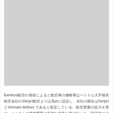
Bamboo航空の発表によると航空券の価格帯はベトナム大手格安
航空会社のVietjet航空よりは高めに設定し、自社の競合はVietjet
とVietnam Airlines であると仮定している。
航空需要の拡大を受