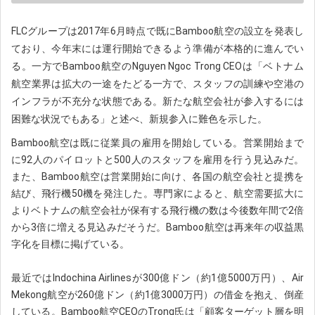
FLCグループは2017年6月時点で既にBamboo航空の設立を発表し
ており、今年末には運行開始できるよう準備が本格的に進んでい
る。
一方でBamboo航空のNguyen Ngoc Trong CEOは「ベトナム
航空業界は拡大の一途をたどる一方で、スタッフの訓練や空港の
インフラが不充分な状態である。新たな航空会社が参入するには
困難な状況でもある」と述べ、新規参入に難色を示した。
Bamboo航空は既に従業員の雇用を開始している。営業
開始まで
に92人のパイロットと500人のスタッフを雇用を行う見込みだ。
また、Bamboo航空は
営業開始に向け、各国の航空会社と提携を
結び、飛行機50機を発注した。
専門家によると、航空需要拡大に
よりベトナムの航空会社が保有する飛行機の数は今後数年間で
2倍
から3倍に増える見込みだそうだ。
Bamboo航空は再来年の収益黒
字化を目標に掲げている。
最近ではIndochina Airlinesが300億ドン（約1億5000万円）、Air 
Mekong航空が260億ドン（約1億3000万円）の借金を抱え、倒産
している。
Bamboo航空CEOのTrong氏は「顧客ターゲット層を明