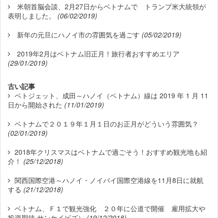
米朝首脳会談、2月27日からベトナムで トランプ米大統領が
表明しました。
(06/02/2019)
新年の元旦にハノイ市の雰囲気を過ごす
(05/02/2019)
2019年2月はベトナム旧正月！旅行者おすすめエリア
(29/01/2019)
古い記事
ベトジェット、成田～ハノイ（ベトナム）線は 2019 年 1 月 11
日から開始された
(11/01/2019)
ベトナムで２０１９年１月１日のお正月がどういう雰囲気？
(02/01/2019)
2018年クリスマスはベトナムで過ごそう！おすすめ観光地も紹
介！
(25/12/2018)
関西国際空港～ハノイ・ノイバイ国際空港線を11月8日に就航
する
(21/12/2018)
ベトナム、Ｆ１で観光強化 ２０年に公道で開催 雇用拡大や
投資期待 サンケイビズ）
(19/12/2018)