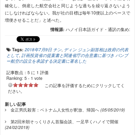
確化し、
倒産した航空会社と同じような過ちを繰り返さないよう
にしなければならない。我が社の目標は毎年10便以上のペースで
増便させることだ
」と述べた。
情報源:
ハノイ日本語ガイド・通訳の集め:
Tags:
2018年7月9日 チン
,
ディン ジュン副首相は政府の代表
として
,
計画投資省の提案書と関連省庁の合意書に基づき バンブ
ー航空の設立を承認する決定書に署名した
記事数点：5 に 1 評価
Ranking:
5
-
1
vote
この記事を評価するためにクリックしてく
ださい。
新しい記事
金正男氏殺害：ベトナム人女性が釈放、帰国へ
(05/05/2019)
第2回米朝そっくりさん首脳会談、一足早くハノイで開催
(24/02/2019)