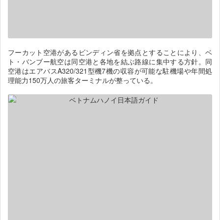
フーカット空港があるビンディン省を拠点とすることにより、ベ
ト・バンブー航空は同空港と各地を結ぶ路線に集中する方針。同
空港はエアバスA320/321型機7機の収容が可能な駐機場や年間処
理能力150万人の旅客ターミナルが整っている。