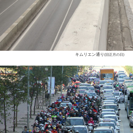
キムリエン通り
(
旧正月の日
)