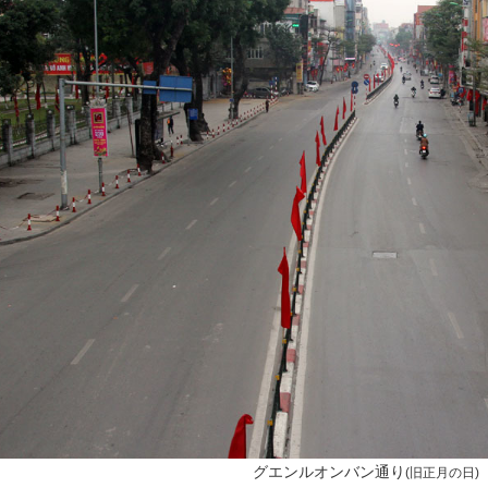
グエンルオンバン通り
(
旧正月の日
)