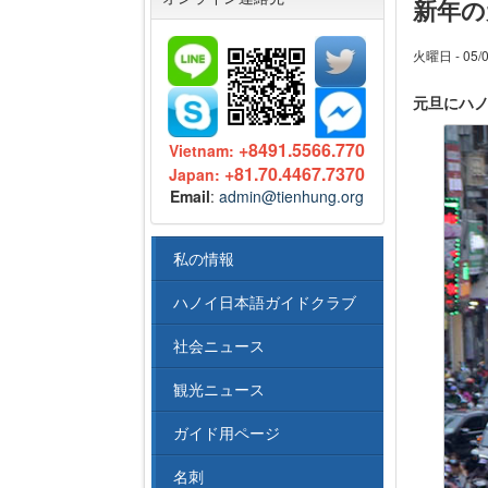
新年の
火曜日 - 05/0
元旦にハ
+8491.5566.770
Vietnam:
+81.70.4467.7370
Japan:
Email
:
admin@tienhung.org
私の情報
ハノイ日本語ガイドクラブ
社会ニュース
観光ニュース
ガイド用ページ
名刺