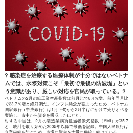
? 感染症を治療する医療体制が十分ではないベトナ
ムでは、水際対策こそ「最初で最後の防波堤」とい
う意識があり、厳しい対応を官民が取っている。?
ベトナムの2月の鉱工業生産指数は前月比で8.4％増、前年同月比
で23.7％増と絶好調だ。インフレ懸念が強まったため、ベトナム
国家銀行（中央銀行）は1月下旬から2月半ばにかけて売りオペを
実施し、市中から資金を吸収したほどだ。
対する中国は、2月の製造業購買担当者景気指数（PMI）が35.7
と、統計を取り始めた2005年以降で最低を記録。中国人民銀行は
企業破綻を防ぐため、市場に資金を大量に供給し続けている。