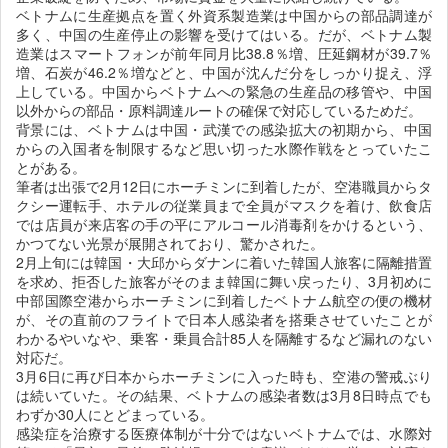
ベトナムに生産拠点を置く外資系製造業は中国からの部品調達が
多く、中国の生産停止の影響を受けてはいる。だが、ベトナム製
造業はスマートフォンが前年同月比38.8％増、圧延鋼材が39.7％
増、石炭が46.2％増などと、中国が沈んだ分をしっかり捉え、浮
上している。中国からベトナムへの緊急の生産品の移管や、中国
以外からの部品・原料調達ルートの確保で対応しているためだ。
背景には、ベトナムは中国・武漢での感染拡大の初期から、中国
からの入国者を制限するなど思い切った水際作戦をとっていたこ
とがある。
筆者は出張で2月12日にホーチミンに到着したが、空港職員からタ
クシー運転手、ホテルの従業員まで全員がマスクを着け、飲食店
では店員が来店客の手の平にアルコール消毒剤をかけるという、
かつてない光景が展開されており、驚かされた。
2月上旬には韓国・大邱からダナンに着いた韓国人旅客に隔離措置
を求め、拒否した旅客がそのまま韓国に舞い戻ったり、3月初めに
中部国際空港からホーチミンに到着したベトナム航空の便の機材
が、その直前のフライトで日本人感染者を搭乗させていたことが
わかるやいなや、乗客・乗員合計85人を隔離するなど漏れのない
対応だ。
3月6日に再び日本からホーチミンに入った時も、空港の警戒ぶり
は続いていた。その結果、ベトナムの感染者数は3月8日時点でも
わずか30人にとどまっている。
感染症を治療する医療体制が十分ではないベトナムでは、水際対