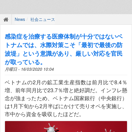
News
社会ニュース
感染症を治療する医療体制が十分ではないベ
トナムでは、水際対策こそ「最初で最後の防
波堤」という意識があり、厳しい対応を官民
が取っている。
月曜日 - 16/03/2020 10:04
ベトナムの2月の鉱工業生産指数は前月比で8.4％
増、前年同月比で23.7％増と絶好調だ。インフレ懸
念が強まったため、ベトナム国家銀行（中央銀行）
は1月下旬から2月半ばにかけて売りオペを実施し、
市中から資金を吸収したほどだ。