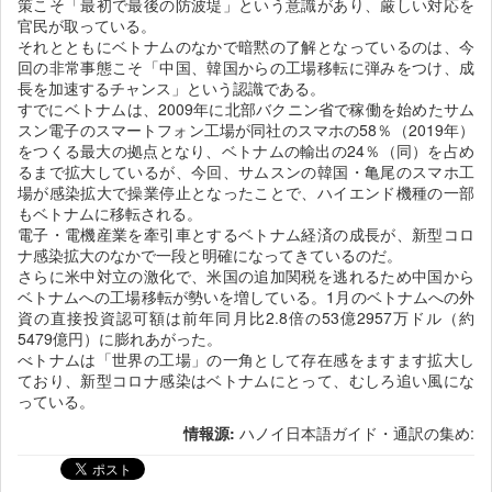
策こそ「最初で最後の防波堤」という意識があり、厳しい対応を
官民が取っている。
それとともにベトナムのなかで暗黙の了解となっているのは、今
回の非常事態こそ「中国、韓国からの工場移転に弾みをつけ、成
長を加速するチャンス」という認識である。
すでにベトナムは、2009年に北部バクニン省で稼働を始めたサム
スン電子のスマートフォン工場が同社のスマホの58％（2019年）
をつくる最大の拠点となり、ベトナムの輸出の24％（同）を占め
るまで拡大しているが、今回、サムスンの韓国・亀尾のスマホ工
場が感染拡大で操業停止となったことで、ハイエンド機種の一部
もベトナムに移転される。
電子・電機産業を牽引車とするベトナム経済の成長が、新型コロ
ナ感染拡大のなかで一段と明確になってきているのだ。
さらに米中対立の激化で、米国の追加関税を逃れるため中国から
ベトナムへの工場移転が勢いを増している。1月のベトナムへの外
資の直接投資認可額は前年同月比2.8倍の53億2957万ドル（約
5479億円）に膨れあがった。
べトナムは「世界の工場」の一角として存在感をますます拡大し
ており、新型コロナ感染はベトナムにとって、むしろ追い風にな
っている。
情報源:
ハノイ日本語ガイド・通訳の集め: