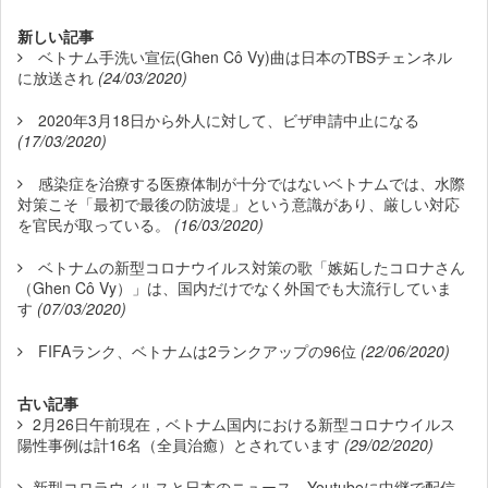
新しい記事
ベトナム手洗い宣伝(Ghen Cô Vy)曲は日本のTBSチェンネル
に放送され
(24/03/2020)
2020年3月18日から外人に対して、ビザ申請中止になる
(17/03/2020)
感染症を治療する医療体制が十分ではないベトナムでは、水際
対策こそ「最初で最後の防波堤」という意識があり、厳しい対応
を官民が取っている。
(16/03/2020)
ベトナムの新型コロナウイルス対策の歌「嫉妬したコロナさん
（Ghen Cô Vy）」は、国内だけでなく外国でも大流行していま
す
(07/03/2020)
FIFAランク、ベトナムは2ランクアップの96位
(22/06/2020)
古い記事
2月26日午前現在，ベトナム国内における新型コロナウイルス
陽性事例は計16名（全員治癒）とされています
(29/02/2020)
新型コロラウィルスと日本のニュース、Youtubeに中継で配信