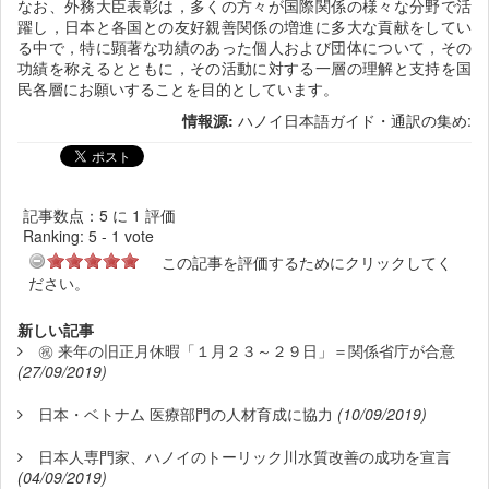
なお、外務大臣表彰は，多くの方々が国際関係の様々な分野で活
躍し，日本と各国との友好親善関係の増進に多大な貢献をしてい
る中で，特に顕著な功績のあった個人および団体について，その
功績を称えるとともに，その活動に対する一層の理解と支持を国
民各層にお願いすることを目的としています。
情報源:
ハノイ日本語ガイド・通訳の集め:
記事数点：5 に 1 評価
Ranking:
5
-
1
vote
この記事を評価するためにクリックしてく
ださい。
新しい記事
㊗️ 来年の旧正月休暇「１月２３～２９日」＝関係省庁が合意
(27/09/2019)
日本・ベトナム 医療部門の人材育成に協力
(10/09/2019)
日本人専門家、ハノイのトーリック川水質改善の成功を宣言
(04/09/2019)