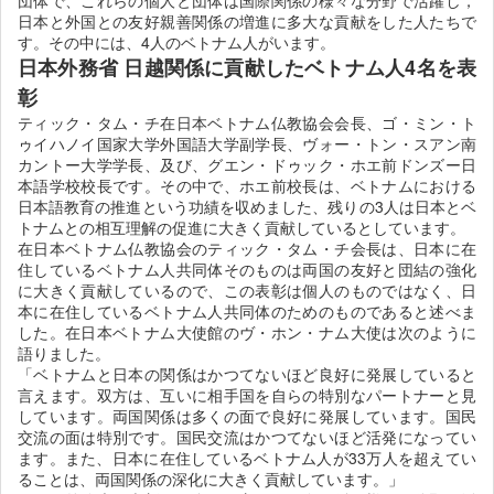
団体で、これらの個人と団体は国際関係の様々な分野で活躍し，
日本と外国との友好親善関係の増進に多大な貢献をした人たちで
す。その中には、4人のベトナム人がいます。
日本外務省 日越関係に貢献したベトナム人4名を表
彰
ティック・タム・チ在日本ベトナム仏教協会会長、ゴ・ミン・ト
ゥイハノイ国家大学外国語大学副学長、ヴォー・トン・スアン南
カントー大学学長、及び、グエン・ドゥック・ホエ前ドンズー日
本語学校校長です。その中で、ホエ前校長は、ベトナムにおける
日本語教育の推進という功績を収めました、残りの3人は日本とベ
トナムとの相互理解の促進に大きく貢献しているとしています。
在日本ベトナム仏教協会のティック・タム・チ会長は、日本に在
住しているベトナム人共同体そのものは両国の友好と団結の強化
に大きく貢献しているので、この表彰は個人のものではなく、日
本に在住しているベトナム人共同体のためのものであると述べま
した。在日本ベトナム大使館のヴ・ホン・ナム大使は次のように
語りました。
「ベトナムと日本の関係はかつてないほど良好に発展していると
言えます。双方は、互いに相手国を自らの特別なパートナーと見
しています。両国関係は多くの面で良好に発展しています。国民
交流の面は特別です。国民交流はかつてないほど活発になってい
ます。また、日本に在住しているベトナム人が33万人を超えてい
ることは、両国関係の深化に大きく貢献しています。」