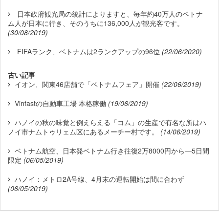
日本政府観光局の統計によりますと、毎年約40万人のベトナ
ム人が日本に行き、そのうちに136,000人が観光客です。
(30/08/2019)
FIFAランク、ベトナムは2ランクアップの96位
(22/06/2020)
古い記事
イオン、関東46店舗で「ベトナムフェア」開催
(22/06/2019)
Vinfastの自動車工場 本格稼働
(19/06/2019)
ハノイの秋の味覚と例えらえる「コム」の生産で有名な所はハ
ノイ市ナムトゥリェム区にあるメーチー村です。
(14/06/2019)
ベトナム航空、日本発ベトナム行き往復2万8000円から―5日間
限定
(06/05/2019)
ハノイ：メトロ2A号線、4月末の運転開始は間に合わず
(06/05/2019)