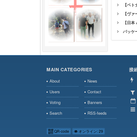
【ベト
【ヴァ
【日本
パッケ
MAIN CATEGORIES
接
About
News
Users
Contact
Voting
Banners
Search
RSS-feeds
QR-code
オンライン: 29