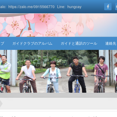
alo: https://zalo.me/0915566770
Line: hungcay
ラブ
ガイドクラブのアルバム
ガイドと通訳のツール
連絡先