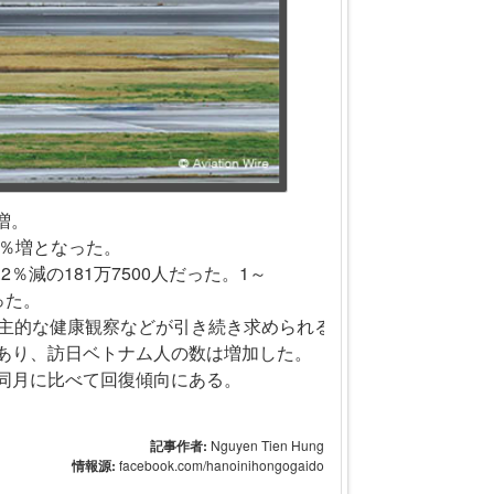
％増。
.3％増となった。
2％減の181万7500人だった。1～
った。
自主的な健康観察などが引き続き求められるものの、
あり、訪日ベトナム人の数は増加した。
同月に比べて回復傾向にある。
記事作者:
Nguyen Tien Hung
情報源:
facebook.com/hanoinihongogaido