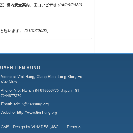
(04/08/2022)
空】機内安全案内、面白いビデオ
(21/07/2022)
と思います。
UYEN TIEN HUNG
Address:
Viet Hung, Giang Bien, Long Bien, Ha
, Viet Nam
Phone:
Viet Nam: +84-915566770
Japan +81-
7044677370
Email:
admin@tienhung.org
Website:
http://www.tienhung.org
t CMS
.
Design by
VINADES.,JSC
.
|
Terms &