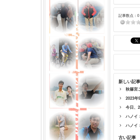
記事数点：0 
新しい記
秋篠宮
202
今日、
ハノイ
ハノイ
古い記事