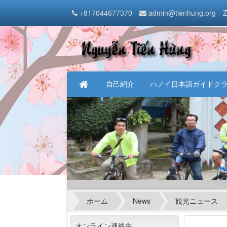
+817044677370
admin@tienhung.org
Z
自己紹介
ハノイ日本語ガイドク
ホーム
News
観光ニュース
オンライン連絡先