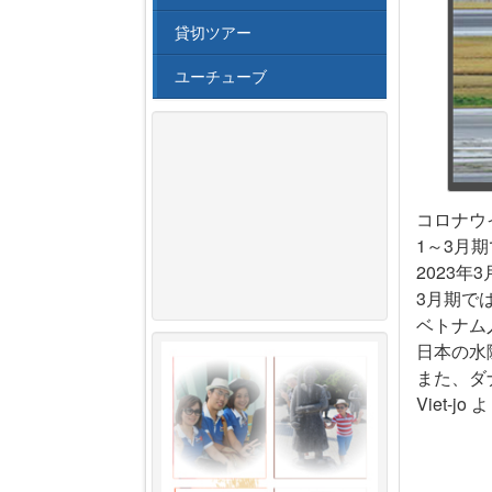
貸切ツアー
ユーチューブ
コロナウイ
1～3月期
2023年
3月期では
ベトナム
日本の水
また、ダ
Viet-jo 