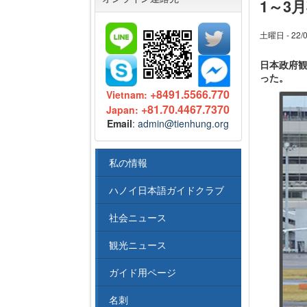
1～3月
土曜日 - 22/0
日本政府観
った。
+8491.5566.770
Vietnam:
+81.70.4467.7370
Japan:
Email
:
admin@tienhung.org
私の情報
ハノイ日本語ガイドクラブ
社会ニュース
観光ニュース
ガイド用ページ
名刺