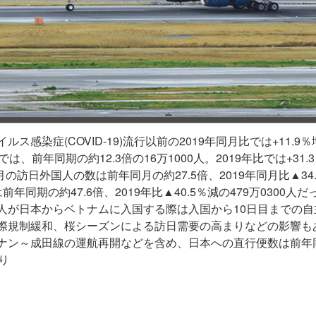
ルス感染症(COVID-19)流行以前の2019年同月比では+11.9
では、前年同期の約12.3倍の16万1000人。2019年比では+31
3月の訪日外国人の数は前年同月の約27.5倍、2019年同月比▲34.
前年同期の約47.6倍、2019年比▲40.5％減の479万0300人だ
人が日本からベトナムに入国する際は入国から10日目までの
際規制緩和、桜シーズンによる訪日需要の高まりなどの影響も
ナン～成田線の運航再開などを含め、日本への直行便数は前年
より