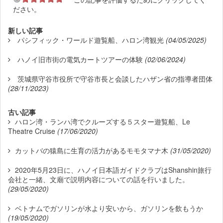
ださい。
新しい記事
パシフィック・ワールド遊覧船、ハロン湾観光
(04/05/2025)
ハノイ旧市街の電気カートツアーの体験
(02/06/2024)
茨城県守谷市役所で守谷市長と会談したハザン省の指導者団体
(28/11/2023)
古い記事
ハロン湾・ランハ湾でクルーズする５スター遊覧船、Le
Theatre Cruise
(17/06/2020)
カットバの猿島に生育の活力があるモモタマナ木
(31/05/2020)
2020年5月23日に、ハノイ日本語ガイドクラブはShanshin旅行
会社と一緒、文廟で説明内容についての話を行いました。
(29/05/2020)
ベトナムでガソリンが水より安いから、ガソリンを飲もうか
(19/05/2020)