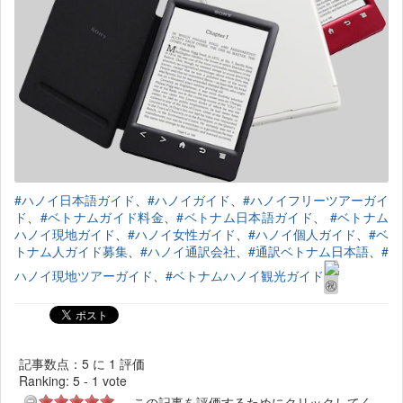
#ハノイ日本語ガイド
、
#ハノイガイド
、
#ハノイフリーツアーガイ
ド
、
#ベトナムガイド料金
、
#ベトナム日本語ガイド
、
#ベトナム
ハノイ現地ガイド
、
#ハノイ女性ガイド
、
#ハノイ個人ガイド
、
#ベ
トナム人ガイド募集
、
#ハノイ通訳会社
、
#通訳ベトナム日本語
、
#
ハノイ現地ツアーガイド
、
#ベトナムハノイ観光ガイド
記事数点：5 に 1 評価
Ranking:
5
-
1
vote
この記事を評価するためにクリックしてく