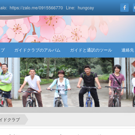
alo: https://zalo.me/0915566770
Line: hungcay
ラブ
ガイドクラブのアルバム
ガイドと通訳のツール
連絡先
イドクラブ