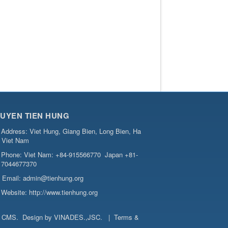
UYEN TIEN HUNG
Address:
Viet Hung, Giang Bien, Long Bien, Ha
, Viet Nam
Phone:
Viet Nam: +84-915566770
Japan +81-
7044677370
Email:
admin@tienhung.org
Website:
http://www.tienhung.org
t CMS
.
Design by
VINADES.,JSC
.
|
Terms &