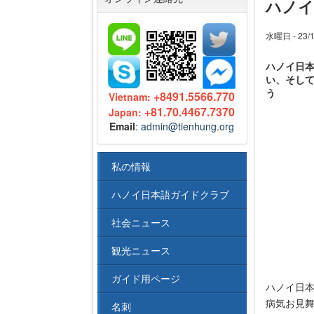
ハノイ
水曜日 - 23/1
ハノイ日
い、そして
う
+8491.5566.770
Vietnam:
+81.70.4467.7370
Japan:
Email
:
admin@tienhung.org
私の情報
ハノイ日本語ガイドクラブ
社会ニュース
観光ニュース
ガイド用ページ
ハノイ日
病気お見舞
名刺