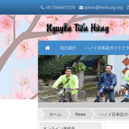
+817044677370
admin@tienhung.org
Z
自己紹介
ハノイ日本語ガイドク
ホーム
News
ハノイ日本語ガ
オンライン連絡先