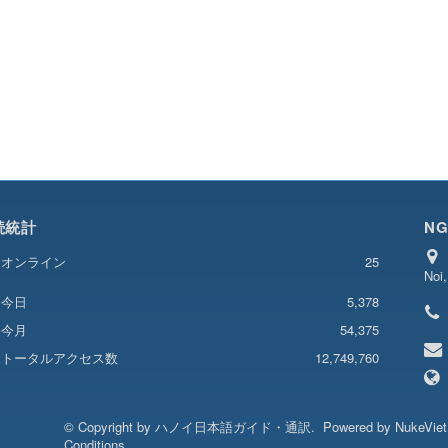
続統計
NG
オンライン
25
Noi
5,378
今日
今月
54,375
トータルアクセス数
12,749,760
© Copyright by
ハノイ日本語ガイド・通訳
.
Powered by
NukeVie
Conditions