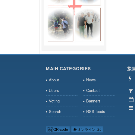
MAIN CATEGORIES
接
About
News
Users
Contact
Voting
Banners
Search
RSS-feeds
QR-code
オンライン: 25