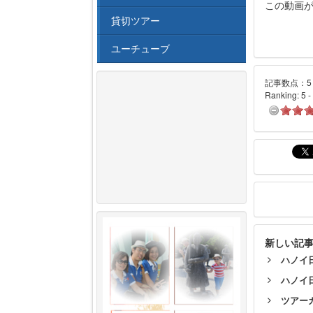
この動画
貸切ツアー
ユーチューブ
記事数点：5 
Ranking:
5
-
新しい記
ハノイ
ハノイ
ツアー