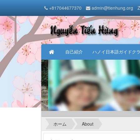
+817044677370
admin@tienhung.org
Z
自己紹介
ハノイ日本語ガイドク
ホーム
About