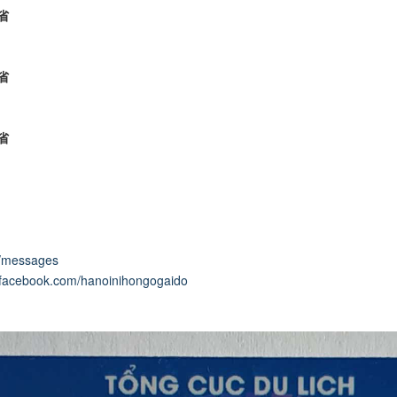
ン省
省
省
g/messages
.facebook.com/hanoinihongogaido