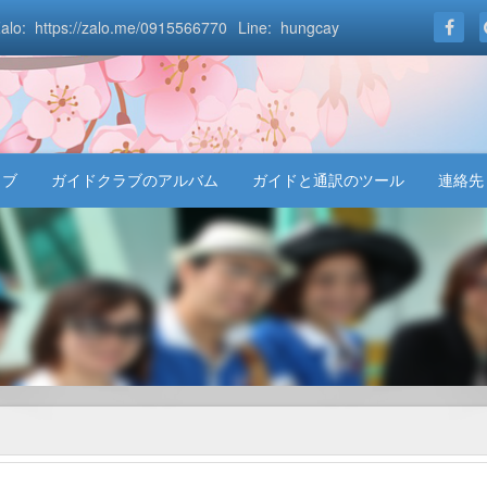
alo: https://zalo.me/0915566770
Line: hungcay
ラブ
ガイドクラブのアルバム
ガイドと通訳のツール
連絡先