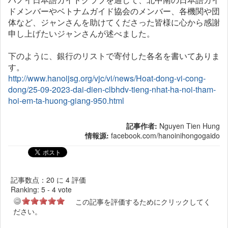
ドメンバーやベトナムガイド協会のメンバー、各機関や団
体など、ジャンさんを助けてくださった皆様に心から感謝
申し上げたいジャンさんが述べました。
下のように、銀行のリストで寄付した各名を書いてありま
す。
http://www.hanoijsg.org/vjc/vi/news/Hoat-dong-vi-cong-
dong/25-09-2023-dai-dien-clbhdv-tieng-nhat-ha-noi-tham-
hoi-em-ta-huong-giang-950.html
記事作者:
Nguyen Tien Hung
情報源:
facebook.com/hanoinihongogaido
記事数点：20 に 4 評価
Ranking:
5
-
4
vote
この記事を評価するためにクリックしてく
ださい。