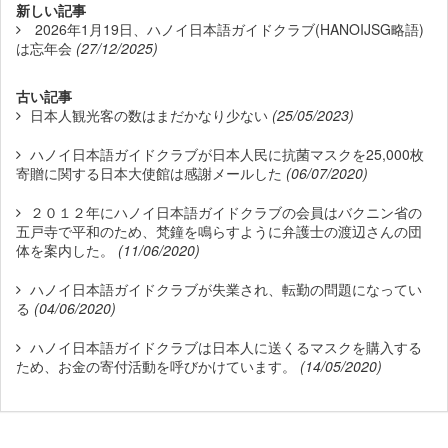
新しい記事
2026年1月19日、ハノイ日本語ガイドクラブ(HANOIJSG略語)
は忘年会
(27/12/2025)
古い記事
日本人観光客の数はまだかなり少ない
(25/05/2023)
ハノイ日本語ガイドクラブが日本人民に抗菌マスクを25,000枚
寄贈に関する日本大使館は感謝メールした
(06/07/2020)
２０１２年にハノイ日本語ガイドクラブの会員はバクニン省の
五戸寺で平和のため、梵鐘を鳴らすように弁護士の渡辺さんの団
体を案内した。
(11/06/2020)
ハノイ日本語ガイドクラブが失業され、転勤の問題になってい
る
(04/06/2020)
ハノイ日本語ガイドクラブは日本人に送くるマスクを購入する
ため、お金の寄付活動を呼びかけています。
(14/05/2020)